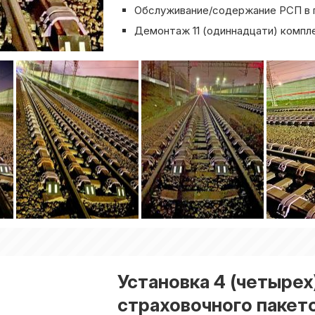
Обслуживание/содержание РСП в 
Демонтаж 11 (одиннадцати) компл
Установка 4 (четыре
страховочного пакет