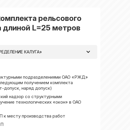
 комплекта рельсового
а длиной L=25 метров
РЕДЕЛЕНИЕ КАЛУГА»
труктурными подразделениями ОАО «РЖД»
оследующим получением комплекта
т-допуск, наряд допуск)
ский надзор со структурными
чение технологических «окон» в ОАО
СП к месту производства работ
СП