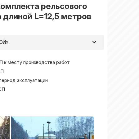
 комплекта рельсового
 длиной L=12,5 метров
ОЙ»
СП к месту производства работ
СП
период эксплуатации
СП