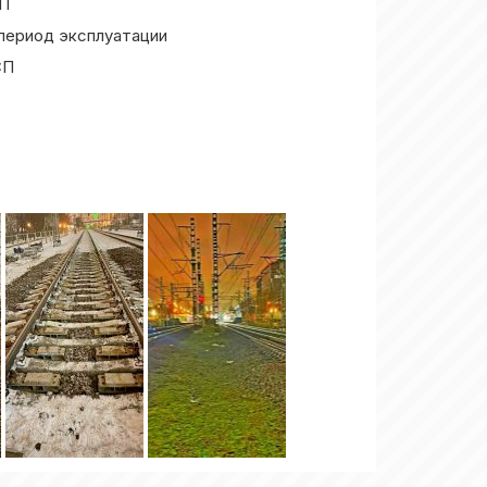
СП
период эксплуатации
СП