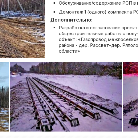
Обслуживание/содержание РСП в 
Демонтаж 1 (одного) комплекта Р
Дополнительно:
Разработка и согласование проект
общестроительные работы с полу
объект: «Газопровод межпоселков
района - дер. Рассвет-дер. Ряпол
области»