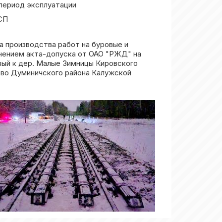
период эксплуатации
СП
а производства работ на буровые и
чением акта-допуска от ОАО "РЖД" на
ый к дер. Малые Зимницы Кировского
ово Думиничского района Калужской