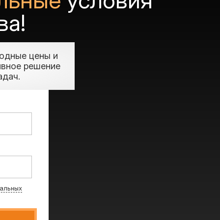
льные
условия
ва!
одные цены и
ивное решение
адач.
альных