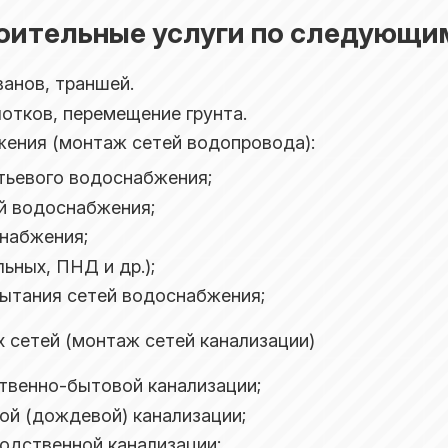
оительные услуги по следующи
ванов, траншей.
отков, перемещение грунта.
ения (монтаж сетей водопровода):
тьевого водоснабжения;
й водоснабжения;
набжения;
ьных, ПНД и др.);
пытания сетей водоснабжения;
сетей (монтаж сетей канализации)
твенно-бытовой канализации;
ой (дождевой) канализации;
одственной канализации;